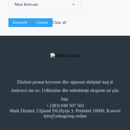
Most Relevant
Kosovë
Gjilan
Clear all
Zbuloni pronat kryesore dhe siguroni shtëpinë tuaj të
ëndrrave me ne. Udhëzime dhe mbështetje eksperte në çdo
hap.
+ (383) 049 507 502
Mark Dizdari, Ulpianë D6,Hyrja 3, Prishtinë 10000, Kosovë
info@zekagroup.online