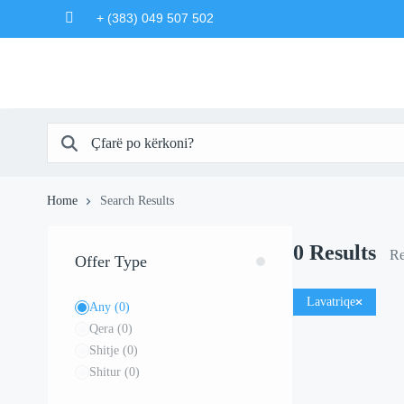
+ (383) 049 507 502
Home
Search Results
0
Results
Re
Offer Type
Lavatriqe
Any
(0)
Qera
(0)
Shitje
(0)
Shitur
(0)